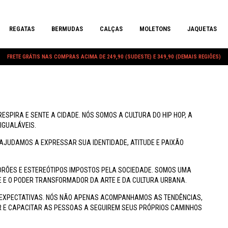
REGATAS
BERMUDAS
CALÇAS
MOLETONS
JAQUETAS
FRETE GRÁTIS NAS COMPRAS ACIMA DE 249,90 (SUDESTE) E 349,90 (DEMAIS REGIÕES)
ESPIRA E SENTE A CIDADE. NÓS SOMOS A CULTURA DO HIP HOP, A
IGUALÁVEIS.
AJUDAMOS A EXPRESSAR SUA IDENTIDADE, ATITUDE E PAIXÃO
DRÕES E ESTEREÓTIPOS IMPOSTOS PELA SOCIEDADE. SOMOS UMA
DE E O PODER TRANSFORMADOR DA ARTE E DA CULTURA URBANA.
S EXPECTATIVAS. NÓS NÃO APENAS ACOMPANHAMOS AS TENDÊNCIAS,
AR E CAPACITAR AS PESSOAS A SEGUIREM SEUS PRÓPRIOS CAMINHOS