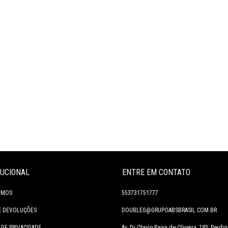
TUCIONAL
ENTRE EM CONTATO
OMOS
553731751777
E DEVOLUÇÕES
DOUBLEG@GRUPOABSBRASIL.COM.BR
 DE PRIVACIDADE
Av. Dr Otavio Paiva de Oliveira, 183, Perdig