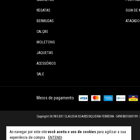
REGATAS
GUIA DE 
BERMUDAS
ATACADO
CALÇAS
MOLETONS
JAQUETAS
ACESSÓRIOS
SALE
Meios de pagamento
Copyright 54.985.831 CLAUDIA SOARES SIQUEIRA FERREIRA - 54985831000199 - 20
Ao navegar por este site
você aceita o uso de cookies
para agilizar a sua
experiência de compra.
ENTENDI