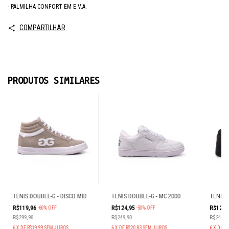
- PALMILHA CONFORT EM E.V.A.
COMPARTILHAR
PRODUTOS SIMILARES
TÊNIS DOUBLE-G - DISCO MID
TÊNIS DOUBLE-G - MC 2000
TÊNIS 
R$119,96
R$124,95
R$124,
-
60
%
OFF
-
50
%
OFF
R$299,90
R$249,90
R$249,9
6
X
DE
R$19,99
SEM JUROS
6
X
DE
R$20,83
SEM JUROS
6
X
DE
R$