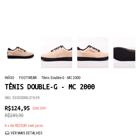
INÍCIO
.
FOOTWEAR
.
Tênis Double-G - MC 2000
TÊNIS DOUBLE-G - MC 2000
SKU:
DGSC0006-274-39
R$124,95
-
50
%
OFF
R$249,90
6
x de
R$20,83
sem juros
VER MAIS DETALHES