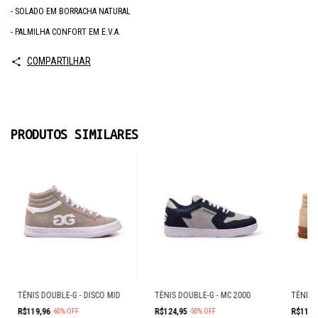
- SOLADO EM BORRACHA NATURAL
- PALMILHA CONFORT EM E.V.A.
COMPARTILHAR
PRODUTOS SIMILARES
TÊNIS DOUBLE-G - DISCO MID
TÊNIS DOUBLE-G - MC 2000
TÊNIS 
R$119,96
R$124,95
R$119,
-
60
%
OFF
-
50
%
OFF