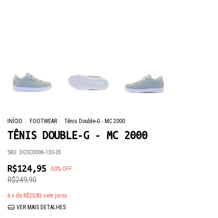
INÍCIO
.
FOOTWEAR
.
Tênis Double-G - MC 2000
TÊNIS DOUBLE-G - MC 2000
SKU:
DGSC0006-130-35
R$124,95
-
50
%
OFF
R$249,90
6
x de
R$20,83
sem juros
VER MAIS DETALHES