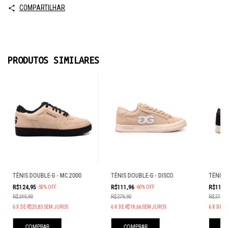
COMPARTILHAR
PRODUTOS SIMILARES
TÊNIS DOUBLE-G - MC 2000
TÊNIS DOUBLE-G - DISCO
TÊNIS 
R$124,95
R$111,96
R$111,
-
50
%
OFF
-
60
%
OFF
R$249,90
R$279,90
R$279,9
6
X
DE
R$20,83
SEM JUROS
6
X
DE
R$18,66
SEM JUROS
6
X
DE
R$
COMPRAR
COMPRAR
C