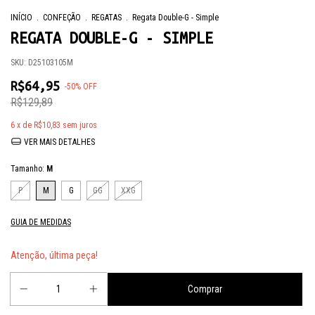
INÍCIO
.
CONFEÇÃO
.
REGATAS
.
Regata Double-G - Simple
REGATA DOUBLE-G - SIMPLE
SKU:
D25103105M
R$64,95
-
50
%
OFF
R$129,89
6
x de
R$10,83
sem juros
VER MAIS DETALHES
Tamanho:
M
P
M
G
GG
XXG
GUIA DE MEDIDAS
Atenção, última peça!