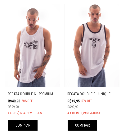
REGATA DOUBLE-G - PREMIUM
REGATA DOUBLE-G - UNIQUE
R$49,95
R$49,95
-
50
%
OFF
-
50
%
OFF
R$99,90
R$99,90
4
X
DE
R$12,49
SEM JUROS
4
X
DE
R$12,49
SEM JUROS
COMPRAR
COMPRAR