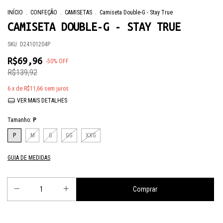
INÍCIO
.
CONFEÇÃO
.
CAMISETAS
.
Camiseta Double-G - Stay True
CAMISETA DOUBLE-G - STAY TRUE
SKU:
D24101204P
R$69,96
-
50
%
OFF
R$139,92
6
x de
R$11,66
sem juros
VER MAIS DETALHES
Tamanho:
P
P
M
G
GG
XXG
GUIA DE MEDIDAS