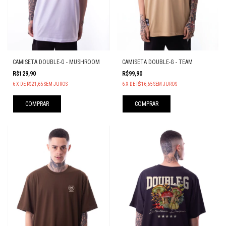
CAMISETA DOUBLE-G - MUSHROOM
CAMISETA DOUBLE-G - TEAM
R$129,90
R$99,90
6
X
DE
R$21,65
SEM JUROS
6
X
DE
R$16,65
SEM JUROS
COMPRAR
COMPRAR